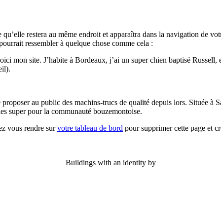
e qu’elle restera au même endroit et apparaîtra dans la navigation de vo
a pourrait ressembler à quelque chose comme cela :
oici mon site. J’habite à Bordeaux, j’ai un super chien baptisé Russell, e
il).
de proposer au public des machins-trucs de qualité depuis lors. Située
dules super pour la communauté bouzemontoise.
iez vous rendre sur
votre tableau de bord
pour supprimer cette page et c
Buildings with an identity by